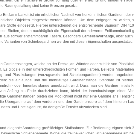
ichern. Ob ein schwerer Brokat Vorhang oder eine leichte und moderne Fade
 die Raumgestaltung sind keine Grenzen gesetzt.
e Entflammbarkeit ist ein erheblicher Nachteil von herkömmlichen Gardinen, der v
fentlichen Objekten eingesetzt werden können. Um dem entgegen zu wirken,
are Stoffe eingesetzt. Hierbei unterscheidet die entsprechende Baunorm DIN 41
eten Stoffen, denen nachträglich die Eigenschaft der schweren Entflammbarkeit
en aus schwer entflammbaren Fasern. Besonders
Lamellenvorhänge
, aber auch
nd Varianten von Schiebegardinen werden mit diesen Eigenschaften ausgestattet.
n Gardinenstangen, welche an der Decke, an Wänden oder mithilfe von Plastikha
Es gibt sie in den unterschiedlichsten Formen und Farben. Beliebte Materialie
ng- und Plastikstangen (vorzugsweise bei Scheibengardinen) werden angeboten.
den: die einläufige und die mehrläufige Gardinenstange. Standard ist hierbei 
ndrohr- oder Innenlaufstange angebracht wird. Dass man die Gardine mittels Fa
on Anfang bis Ende durchziehen kann, bietet der Innenlaufstange einen Vor
ige Gardinenstangen bieten die Möglichkeit nicht nur eine Gardine ans Fenster
 die Übergardine auf dem vorderen und den Gardinenstore auf dem hinteren Lau
useen und Hotels genutzt, da dort große Fenster abzudecken sind.
 und elegante Anordnung großflächiger Stoffbahnen. Zur Bedienung eignen sich 3
ei bewegliche Schiebepaneele. Wobei die frei beweglichen Schiebepaneele am bel