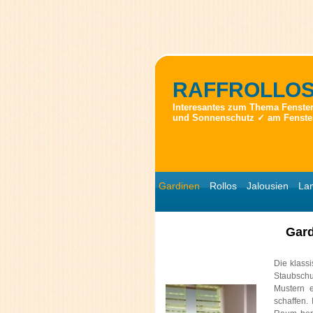
RAFFROLLO
Interesantes zum Thema Fenst
und Sonnenschutz ✓ am Fenste
Gardinen
Rollos
Jalousien
La
Gard
Die klass
Staubschu
Mustern e
schaffen.