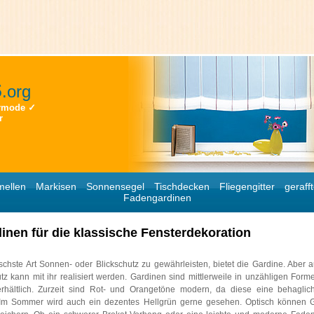
S
.org
ermode ✓
r
mellen
Markisen
Sonnensegel
Tischdecken
Fliegengitter
gerafft
Fadengardinen
inen für die klassische Fensterdekoration
ischste Art Sonnen- oder Blickschutz zu gewährleisten, bietet die Gardine. Aber
tz kann mit ihr realisiert werden. Gardinen sind mittlerweile in unzähligen For
rhältlich. Zurzeit sind Rot- und Orangetöne modern, da diese eine behagli
 Im Sommer wird auch ein dezentes Hellgrün gerne gesehen. Optisch können 