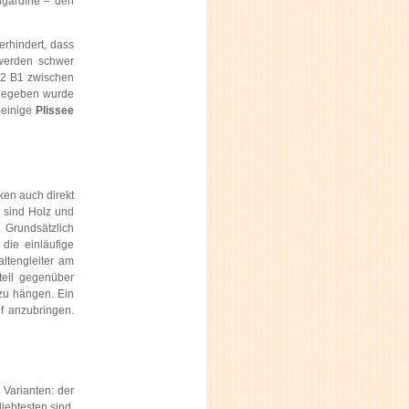
ngardine – den
erhindert, dass
 werden schwer
02 B1 zwischen
 gegeben wurde
 einige
Plissee
ken auch direkt
n sind Holz und
 Grundsätzlich
die einläufige
ltengleiter am
teil gegenüber
 zu hängen. Ein
f anzubringen.
 Varianten: der
iebtesten sind.