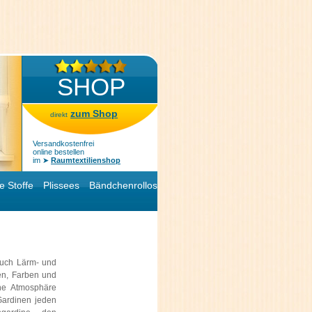
SHOP
zum Shop
direkt
Versandkostenfrei
online bestellen
im ➤
Raumtextilienshop
e Stoffe
Plissees
Bändchenrollos
 auch Lärm- und
men, Farben und
che Atmosphäre
Gardinen jeden