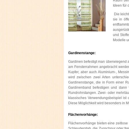
Raum bere
Ideen für
Die leicht
sie in öf
entflammb
ausgerüst
und Stoff
Modelle u
Gardinenstange:
Gardinen befestigt man überwiegend a
am Fensterrahmen angebracht werden. 
Kupfer, aber auch Aluminium-, Messi
wird zwischen zwei Arten unterschie
Gardinenstange, die in Form einer Ru
Gardinenband befestigen und dann v
Rundrohrstangen. Zwei- oder mehrläuf
klassisches Verwendungsbeispiel ist
Diese Möglichkeit wird besonders in M
Flächenvorhänge:
Flächenvorhänge bieten eine zeitlose
Schleuderstab, die Zugschnur oder fr